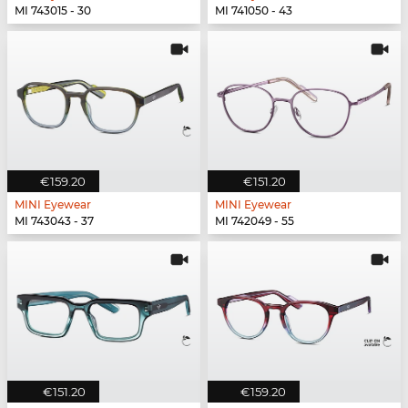
MI 743015 - 30
MI 741050 - 43
€159.20
€151.20
MINI Eyewear
MINI Eyewear
MI 743043 - 37
MI 742049 - 55
€151.20
€159.20