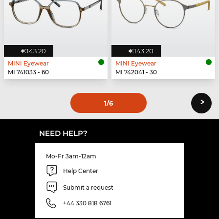
€143.20
€143.20
MINI Eyewear
MINI Eyewear
MI 741033 - 60
MI 742041 - 30
›
1
/6
NEED HELP?
Mo-Fr 3am-12am
Help Center
Submit a request
+44 330 818 6761